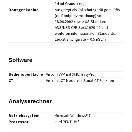
14 bit Graustufen)
Röntgenkabine
Ausgelegt als Vollschutzgerät gem. RöV
(dt. Röntgenverordnung) vom
18.06.2002 sowie US-Standard
ANS/NBS CFR Sect.1020-40 und
weiteren internationalen Standards,
Leckstrahlungsrate < 0.5 µSv/h
Software
Bedienoberfläche
Viscom VVP mit XMC, EasyPro
CT
Viscom µCT-Modul mit Spiral-CT-Funktion
Analyserechner
Betriebssystem
Microsoft Windows® 7
Prozessor
Intel PENTIUM®