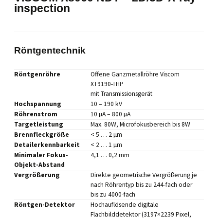
inspection
Röntgentechnik
Röntgenröhre
Offene Ganzmetallröhre Viscom
XT9190-THP
mit Transmissionsgerät
Hochspannung
10 – 190 kV
Röhrenstrom
10 µA – 800 µA
Targetleistung
Max. 80W, Microfokusbereich bis 8W
Brennfleckgröße
< 5 … 2 µm
Detailerkennbarkeit
< 2 … 1 µm
Minimaler Fokus-
4,1 … 0,2 mm
Objekt-Abstand
Vergrößerung
Direkte geometrische Vergrößerung je
nach Röhrentyp bis zu 244-fach oder
bis zu 4000-fach
Röntgen-Detektor
Hochauflösende digitale
Flachbilddetektor (3197×2239 Pixel,