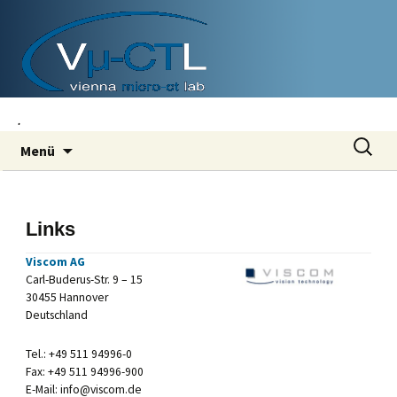
.
Zum
Suchen
Menü
Inhalt
nach:
springen
Links
Viscom AG
Carl-Buderus-Str. 9 – 15
30455 Hannover
Deutschland
Tel.: +49 511 94996-0
Fax: +49 511 94996-900
E-Mail: info@viscom.de