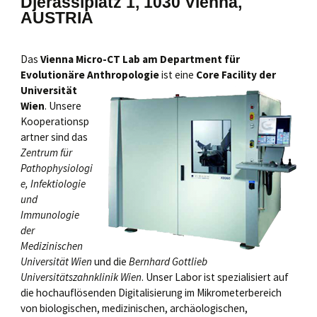
Djerassiplatz 1, 1030 Vienna,
AUSTRIA
Das
Vienna Micro-CT Lab am Department für
Evolutionäre Anthropologie
ist eine
Core Facility
der
Universität
Wien
. Unsere
Kooperationsp
artner sind das
Zentrum für
Pathophysiologi
e, Infektiologie
und
Immunologie
der
Medizinischen
Universität Wien
und die
Bernhard Gottlieb
Universitätszahnklinik Wien
. Unser Labor ist spezialisiert auf
die hochauflösenden Digitalisierung im Mikrometerbereich
von biologischen, medizinischen, archäologischen,